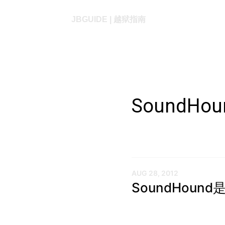
JBGUIDE | 越狱指南
SoundHou
AUG 28, 2012
SoundHou