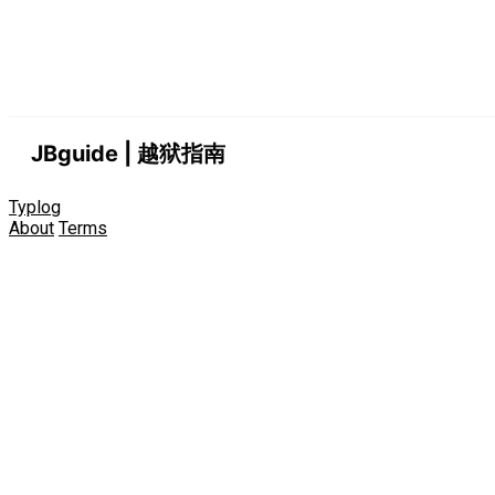
JBguide | 越狱指南
Typlog
About
Terms