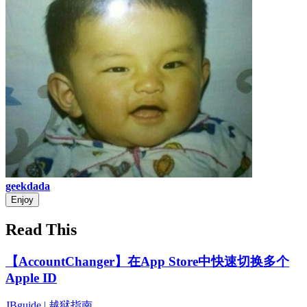
geekdada
Enjoy
Read This
【AccountChanger】在App Store中快速切换多个
Apple ID
JBguide | 越狱指南