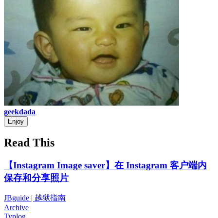
geekdada
Enjoy
Read This
【Instagram Image saver】在 Instagram 客户端内
保存和分享照片
JBguide | 越狱指南
Archive
Typlog