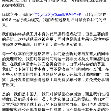
blog.pangu.io这个博客上写了很多博文，介绍诸多已经被修复
iOS内核漏洞。
除此之外，我们还
与Cydia之父Saurik紧密合作
，让Cydia能在
iOS 8上运行成为现实。我们希望越狱用户能够喜欢我们的成
果。
我们确实将越狱工具本身的代码进行模糊处理，但是主要的目
的是防止这些越狱漏洞被利用，同时也是防止苹果轻易地掌握
并修复这些漏洞。目前为止，这一招确实管用。
每一个版本的完美越狱发布，我们总会听到来自某些人的同样
的无理评论。我们对浪费时间写这一篇非技术类文章而感到抱
歉。在我们今后参与的安全类会议中，出于对与会者的尊重，
我们只会专注于技术本身，而不是浪费他们的时间扯废话。在
有些人给拿着用共用工具越狱的设备，开着培训课的同时，越
狱工具开发者们则会将越狱工具免费发布出来，并免费分享细
节出来。
是的，我们是中国人。我们对越狱圈心存感激，而且我们也很
骄傲自己能是其中的一员，能为它做出自己的贡献。我们对于
盘古7和盘古8全球上百万的下载量非常自豪。我们也希望越狱
圈能够客观公正地看待每一件成果，而不是基于其开发者的种