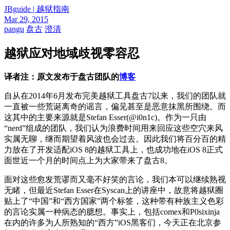
JBguide | 越狱指南
Mar 29, 2015
pangu
盘古
澄清
越狱应对地域歧视零容忍
译者注：原文发布于盘古团队的
博客
自从在2014年6月发布完美越狱工具盘古7以来，我们的团队就
一直被一些荒诞离奇的谣言，偏见甚至是恶意抹黑所围绕。而
这其中的主要来源就是Stefan Esser(@i0n1c)。作为一只由
“nerd”组成的团队，我们认为浪费时间用来回应这些空穴来风
实属无聊，继而期望着风波也会过去。因此我们将百分百的精
力放在了开发适配iOS 8的越狱工具上，也成功地在iOS 8正式
面世近一个月的时间点上为大家带来了盘古8。
面对这些愈发荒谬而又毫不好笑的言论，我们本可以继续熟视
无睹，但最近Stefan Esser在Syscan上的讲座中，故意将越狱圈
贴上了“中国”和“西方国家”两个标签，这种带有种族主义色彩
的言论实属一种病态的臆想。事实上，包括comex和P0sixinja
在内的许多为人所熟知的“西方”iOS黑客们，今天正在北京参