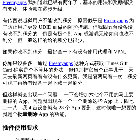
Freemyapps
我知道就已经有两年了，基本的用法和奖励都没
有变化，体验却在逐步升级。
有传言说越狱用户不能收到积分，原因似乎是
Freemyapps
为
了防止用户更改 UDID 而做的防护措施。但我四五台设备没
有收不到积分的，倒是有极个别 App 或游戏无论如何也收不
到分，但一般这样的给的积分也很少。
如果你收不到积分，最好查一下有没有使用代理和 VPN。
你如果设备多，通过
Freemyapps
这种方式获取 iTunes Gift
Card 确实是个不算坏的办法。但也别把它当个正事儿干，天
天去刷新网页看看有没有什么更新。我是隔两周看一次，积分
可观了再所有设备一起下载一起刷分。
但
这样就会出现一个问题— 一下会增加六七个不用的马上要
删掉的 App。问题就出现在一个一个删除这些 App 上，四七
二十八，我 4 台设备就有 28 个 App 要删，这时候唯一想要的
就是个
批量删除 App
的功能。
插件使用要求