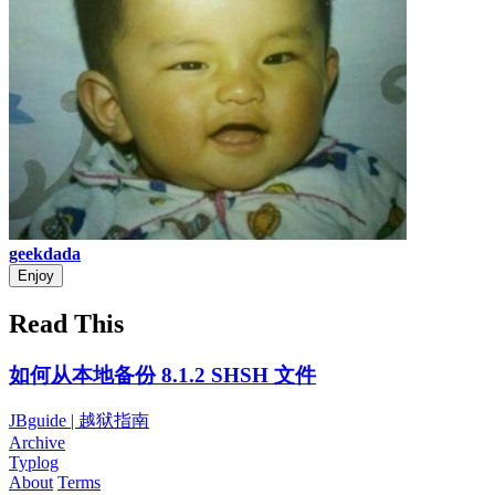
geekdada
Enjoy
Read This
如何从本地备份 8.1.2 SHSH 文件
JBguide | 越狱指南
Archive
Typlog
About
Terms